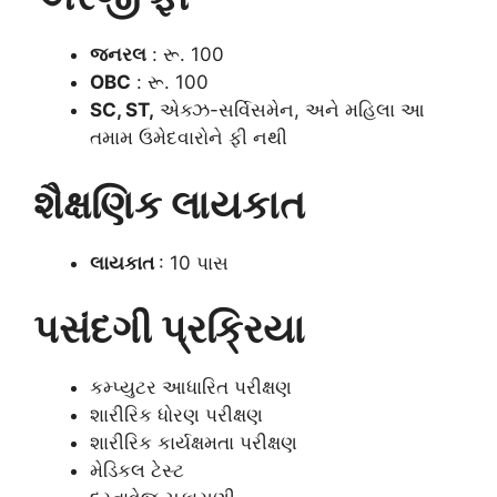
જનરલ
: રૂ. 100
OBC
: રૂ. 100
SC, ST,
એક્ઝ-સર્વિસમેન, અને મહિલા આ
તમામ ઉમેદવારોને ફી નથી
શૈક્ષણિક લાયકાત
લાયકાત
: 10 પાસ
પસંદગી પ્રક્રિયા
કમ્પ્યુટર આધારિત પરીક્ષણ
શારીરિક ધોરણ પરીક્ષણ
શારીરિક કાર્યક્ષમતા પરીક્ષણ
મેડિકલ ટેસ્ટ