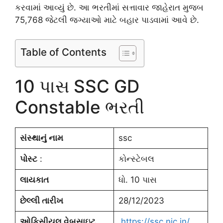
કરવામાં આવ્યું છે. આ ભરતીમાં સત્તાવાર જાહેરાત મુજબ
75,768 જેટલી જગ્યાઓ માટે બહાર પાડવામાં આવે છે.
Table of Contents
10 પાસ SSC GD
Constable ભરતી
સંસ્થાનું નામ
ssc
પોસ્ટ
:
કોન્સ્ટેબલ
લાયકાત
ધો. 10 પાસ
છેલ્લી તારીખ
28/12/2023
ઓફિસીયલ વેબસાઇટ
https://ssc.nic.in/