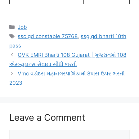
Categories
Job
Tags
ssc gd constable 75768
,
ssg gd bharti 10th
pass
GVK EMRI Bharti 108 Gujarat | ગુજરાતમાં 108
એમ્બ્યુલન્સ સેવામાં સીધી ભરતી
Vmc વડોદરા મહાનગરપાલિકામાં 8પાસ ઉપર ભરતી
2023
Leave a Comment
Comment