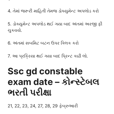
4. તેમાં જરૂરી માહિતી તેમજ ડોક્યુમેન્ટ અપલોડ કરો
5. ડોક્યુમેન્ટ અપલોડ થઈ ગયા બાદ અંતમાં અરજી ફી
ચુકવવો.
6. અંતમાં સબમિટ બટન ઉપર ક્લિક કરો
7. આ પ્રક્રિયા થઈ ગયા બાદ પ્રિન્ટ કાઢી લો.
Ssc gd constable
exam date – કોન્સ્ટેબલ
ભરતી પરીક્ષા
21, 22, 23, 24, 27, 28, 29 ફેબ્રુઆરી