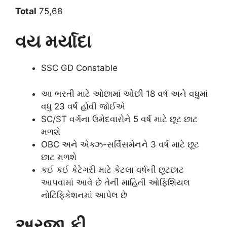
Total
75,68
વય મર્યાદા
SSC GD Constable
આ ભરતી માટે ઓછામાં ઓછી 18 વર્ષ અને વધુમાં
વધુ 23 વર્ષ હોવી જોઈએ
SC/ST વર્ગના ઉમેદવારોને 5 વર્ષ માટે છૂટ છાટ
મળશે
OBC અને એક્ઝ-સર્વિસમેનને 3 વર્ષ માટે છૂટ
છાટ મળશે
કઈ કઈ કેટેગરી માટે કેટલા વર્ષની છૂટછાટ
આપવામાં આવે છે તેની માહિતી ઓફિશિયલ
નોટિફિકેશનમાં આપેલ છે
અરજી ફી