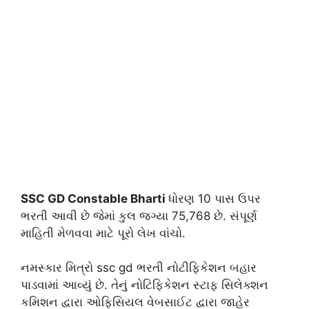
SSC GD Constable Bharti
ધોરણ 10 પાસ ઉપર
ભરતી આવી છે જેમાં કુલ જગ્યા 75,768 છે. સંપૂર્ણ
માહિતી મેળવવા માટે પૂરો લેખ વાંચો.
નમસ્કાર મિત્રો ssc gd ભરતી નોટીફિકેશન બહાર
પાડવામાં આવ્યું છે. તેનું નોટિફિકેશન સ્ટાફ સિલેક્શન
કમિશન દ્વારા ઓફિસિયલ વેબસાઈટ દ્વારા જાહેર