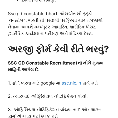
દસ્તાવેજ ચકાસણી
Ssc gd constable bharti એસએસસી જીડી
કોન્સ્ટેબલ ભરતી માં પસંદગી પ્રક્રિયા ચાર તબક્કામાં
લેવામાં આવશે કમ્પ્યુટર આધારિત, શારીરિક ધોરણ
,શારીરિક કાર્યક્ષમતા પરીક્ષણ અને મેડિકલ ટેસ્ટ.
અરજી ફોર્મ કેવી રીતે ભરવું?
SSC GD Constable Recruitmentના નીચે મુજબ
માહિતી આપેલ છે.
1. ફોર્મ ભરવા માટે google માં
ssc.nic.in
સર્ચ કરો
2. ત્યારબાદ ઓફિસિયલ નોટિફિકેશન વાંચો.
3. ઓફિસિયલ નોટિફિકેશન વાંચ્યા બાદ ઓનલાઇન
ફોર્મ એપ્લાય પર ક્લિક કરો