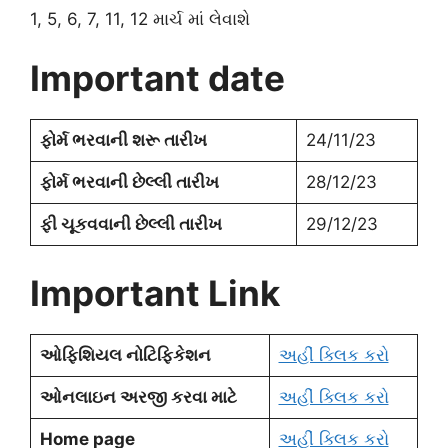
1, 5, 6, 7, 11, 12 માર્ચ માં લેવાશે
Important date
ફોર્મ ભરવાની શરૂ તારીખ
24/11/23
ફોર્મ ભરવાની છેલ્લી તારીખ
28/12/23
ફી ચૂકવવાની છેલ્લી તારીખ
29/12/23
Important Link
ઓફિશિયલ નોટિફિકેશન
અહીં ક્લિક કરો
ઓનલાઇન અરજી કરવા માટે
અહીં ક્લિક કરો
Home page
અહીં ક્લિક કરો