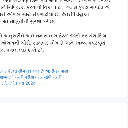
ને નિષ્ક્રિય કરવાનો વિકલ્પ છે. આ સક્રિય માપદંડ એ
તમારી ઓળખ સાથે સંકળાયેલા છે, છેતરપિંડીયુક્ત
ગત માહિતીની સુરક્ષા કરે છે.
 અનુસરીને અને તમારા નામ હેઠળ જારી કરાયેલ સિમ
 તમે ઓળખની ચોરી, સાયબર કૌભાંડો અને અન્ય કપટપૂર્ણ
રિય પગલાં લઈ શકો છો.
 પર કેટલા સીમકાર્ડ ચાલુ છે આ રીતે તપાસો
ોજનમાં ભરતી,પરીક્ષા વગર સીધી ભરતી
દી ડાઉનલોડ કરો 2024