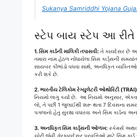
Sukanya Samriddhi Yojana Gujara
સ્ટેપ બાય સ્ટેપ આ રી
1. સિમ કાર્ડની માલિકી તપાસવી:
તે કાયદેસર છે અન
તમારા નામ હેઠળ નોંધાયેલા સિમ કાર્ડ્સની સમય
સાયબર કૌભાંડો વધવા સાથે, અનધિકૃત વ્યક્તિઓ
કરી શકે છે.
2. ભારતીય ટેલિકોમ રેગ્યુલેટરી ઓથોરિટી (TRAI) મ
નિયમો લાગુ કર્યા છે. આ નિયમો અનુસાર, એકવાર 
લો, તે પછી 1 જુલાઈથી શરૂ થતા 7 દિવસના સમયગા
પગલાનો હેતુ સુરક્ષા વધારવા અને સિમ કાર્ડના અનધિ
3. અનધિકૃત સિમ કાર્ડ્સની ઓળખ:
સ્કેમર્સ અ
ચોરી જેવી ગેરકાયદેસર પ્રવૃત્તિઓ માટે સિમ કાર