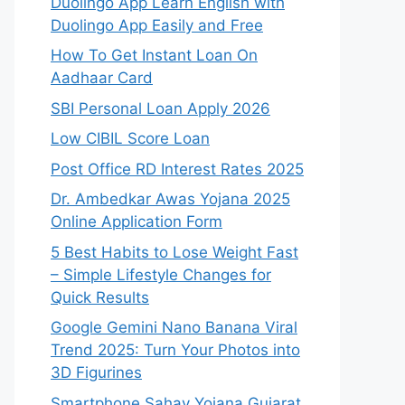
Duolingo App Learn English with
Duolingo App Easily and Free
How To Get Instant Loan On
Aadhaar Card
SBI Personal Loan Apply 2026
Low CIBIL Score Loan
Post Office RD Interest Rates 2025
Dr. Ambedkar Awas Yojana 2025
Online Application Form
5 Best Habits to Lose Weight Fast
– Simple Lifestyle Changes for
Quick Results
Google Gemini Nano Banana Viral
Trend 2025: Turn Your Photos into
3D Figurines
Smartphone Sahay Yojana Gujarat