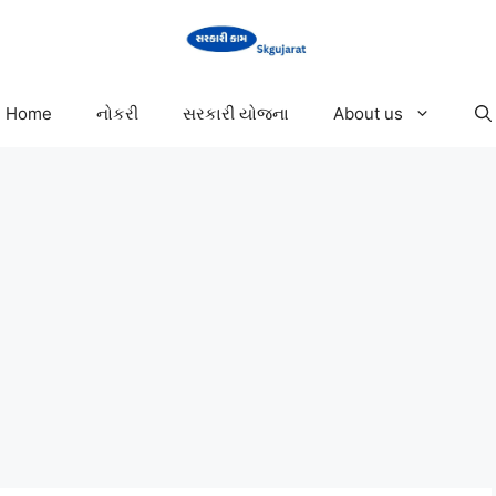
Home
નોકરી
સરકારી યોજના
About us