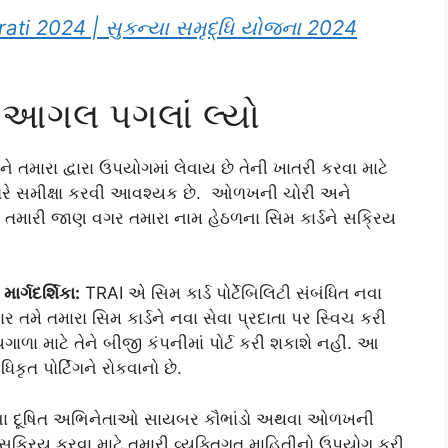
ti 2024 | સુકન્યા સમૃદ્ધિ યોજના 2024
તે આગલ પગલાં લ્યો
ે તમારા દ્વારા ઉપયોગમાં લેવાય છે તેની ખાતરી કરવા માટે
ાંતરે સમીક્ષા કરવી આવશ્યક છે. ઓળખની ચોરી અને
 તમારી જાણ વગર તમારા નામ હેઠળના સિમ કાર્ડને સક્રિય
ાર્ગદર્શિકા:
TRAI એ સિમ કાર્ડ પોર્ટેબિલિટી સંબંધિત નવા
તમે તમારા સિમ કાર્ડને નવા સેવા પ્રદાતા પર સ્વિચ કરી
ળા માટે તેને બીજી કંપનીમાં પોર્ટ કરી શકાશે નહીં. આ
કૃત પોર્ટિંગને રોકવાનો છે.
થવા દૂષિત અભિનેતાઓ સાયબર કૌભાંડો અથવા ઓળખની
્ડ સક્રિય કરવા માટે તમારી વ્યક્તિગત માહિતીનો ઉપયોગ કરી