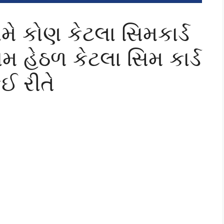
મે કોણ કેટલા સિમકાર્ડ
ામ હેઠળ કેટલા સિમ કાર્ડ
કઈ રીતે