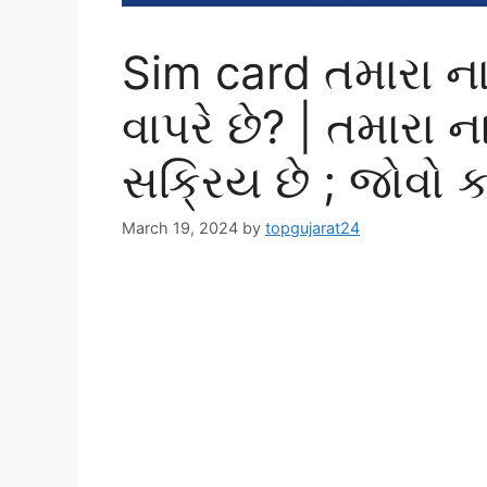
Sim card તમારા ના
વાપરે છે? | તમારા ન
સક્રિય છે ; જોવો 
March 19, 2024
by
topgujarat24