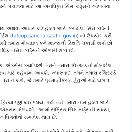
પોતાને બચાવવા માટે આ અનધિકૃત સિમ કાર્ડ્સને ઓળખવા
ામ અથવા આધાર કાર્ડ હેઠળ જારી કરાયેલા સિમ કાર્ડની
ર્ટલ (
tafcop.sancharsaathi.gov.in
) નો ઉપયોગ કરી
ાથી તમારા મોબાઇલ કનેક્શન્સની સ્થિતિ ચકાસી શકો છો
કૃત સિમ કાર્ડ્સને ઓળખી શકો છો.
્ટલ એક્સેસ કર્યા પછી, તમને તમારો 10-અંકનો મોબાઈલ
વા માટે કહેવામાં આવશે. ત્યારબાદ, તમને તમારા રજિસ્ટર્ડ
્રાપ્ત થશે, જે તમારે પ્રમાણીકરણ હેતુઓ માટે દાખલ
રિયા પૂર્ણ થઈ જાય, પછી તમે તમારા નામ હેઠળ જારી
ી ઍક્સેસ મેળવશો. આમાં સક્રિય સિમ કાર્ડ્સની સંખ્યા,
િત વિગતોનો સમાવેશ થાય છે.
મે એવા કોઈપણ સિમ કાર્ડ શોધો કે જેને તમે ઓળખતા નથી