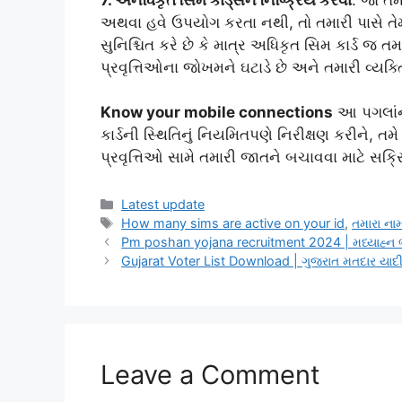
અથવા હવે ઉપયોગ કરતા નથી, તો તમારી પાસે તેમ
સુનિશ્ચિત કરે છે કે માત્ર અધિકૃત સિમ કાર્ડ જ 
પ્રવૃત્તિઓના જોખમને ઘટાડે છે અને તમારી વ્યક્તિ
Know your mobile connections
આ પગલાંને
કાર્ડની સ્થિતિનું નિયમિતપણે નિરીક્ષણ કરીને,
પ્રવૃત્તિઓ સામે તમારી જાતને બચાવવા માટે સક્
Categories
Latest update
Tags
How many sims are active on your id
,
તમારા નામ
Pm poshan yojana recruitment 2024 | મધ્યાહ્ન ભ
Gujarat Voter List Download | ગુજરાત મતદાર યા
Leave a Comment