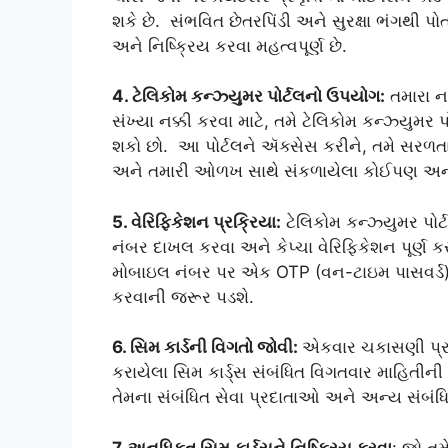
શકે છે. સંભવિત છેતરપિંડી અને સુરક્ષા ભંગથી 
અને નિષ્ક્રિય કરવા મહત્વપૂર્ણ છે.
4. ટેલિકોમ કન્ઝ્યુમર પોર્ટલનો ઉપયોગ:
તમારા ન
સંખ્યા નક્કી કરવા માટે, તમે ટેલિકોમ કન્ઝ્યુમર પો
શકો છો. આ પોર્ટલને ઍક્સેસ કરીને, તમે સરળત
અને તમારી ઓળખ સાથે સંકળાયેલા કોઈપણ અનધિ
5. વેરિફિકેશન પ્રક્રિયા:
ટેલિકોમ કન્ઝ્યુમર પોર
નંબર દાખલ કરવા અને કેપ્ચા વેરિફિકેશન પૂર્ણ કર
મોબાઇલ નંબર પર એક OTP (વન-ટાઇમ પાસવર્ડ) પ
કરવાની જરૂર પડશે.
6. સિમ કાર્ડની વિગતો જોવી:
એકવાર ચકાસણી પ્રક્
કરાયેલા સિમ કાર્ડ્સ સંબંધિત વિગતવાર માહિતીન
તેમના સંબંધિત સેવા પ્રદાતાઓ અને અન્ય સંબંધ
7. અનધિકૃત સિમ કાર્ડ્સને નિષ્ક્રિય કરવા
: જો ત