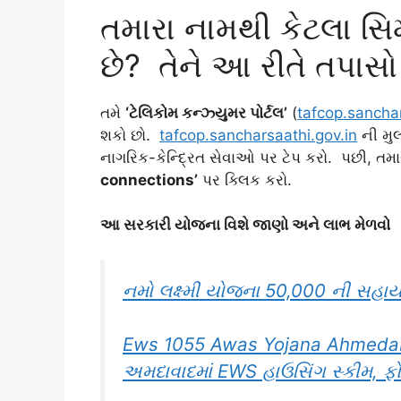
તમારા નામથી કેટલા સિમ
છે? તેને આ રીતે તપાસો
તમે
‘ટેલિકોમ કન્ઝ્યુમર પોર્ટલ’
(
tafcop.sanchar
શકો છો.
tafcop.sancharsaathi.gov.in
ની મુ
નાગરિક-કેન્દ્રિત સેવાઓ પર ટેપ કરો. પછી, તમ
connections’
પર ક્લિક કરો.
આ સરકારી યોજના વિશે જાણો અને લાભ મેળવો
નમો લક્ષ્મી યોજના 50,000 ની સહા
Ews 1055 Awas Yojana Ahmedab
અમદાવાદમાં EWS હાઉસિંગ સ્કીમ, ફો