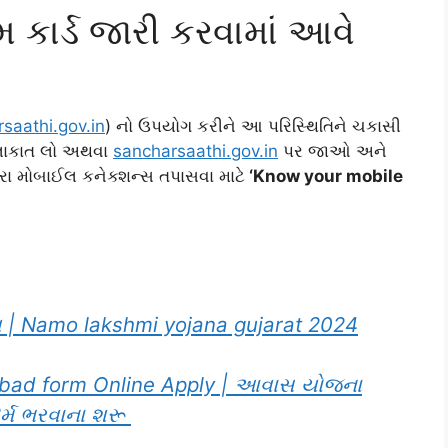
 કાર્ડ જારી કરવામાં આવે
saathi.gov.in
) નો ઉપયોગ કરીને આ પરિસ્થિતિને ચકાસી
લાકાત લો અથવા
sancharsaathi.gov.in
પર જાઓ અને
ારા મોબાઈલ કનેક્શન્સ તપાસવા માટે
‘Know your mobile
ય | Namo lakshmi yojana gujarat 2024
ad form Online Apply | આવાસ યોજના
ર્મ ભરવાના શરૂ