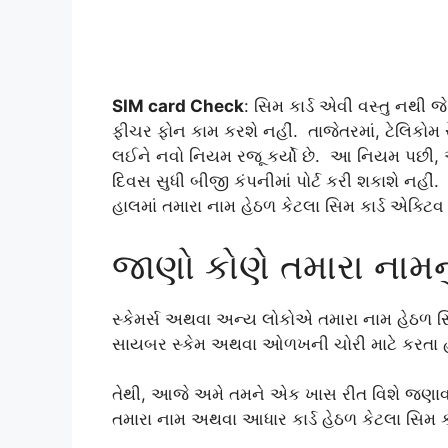
SIM card Check
: સિમ કાર્ડ એવી વસ્તુ નથી 
ફીચર ફોન કામ કરશે નહીં. તાજેતરમાં, ટેલિકોમ 
લઈને નવો નિયમ રજૂ કર્યો છે. આ નિયમ પછી, એકવ
દિવસ સુધી બીજી કંપનીમાં પોર્ટ કરી શકાશે નહીં
હાલમાં તમારા નામ હેઠળ કેટલા સિમ કાર્ડ એક્ટિવ
જાણો કોણે તમારા નામનુ
સ્કેમર્સ અથવા અન્ય લોકોએ તમારા નામ હેઠળ સિ
સાયબર સ્કેમ અથવા ઓળખની ચોરી માટે કરતા હોઈ 
તેથી, આજે અમે તમને એક ખાસ રીત વિશે જણાવવ
તમારા નામ અથવા આધાર કાર્ડ હેઠળ કેટલા સિમ કાર