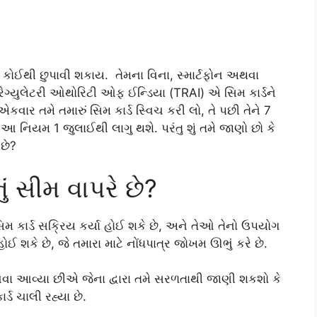
જે કોઈથી છુપાવી શકાય. તેમના વિના, સ્માર્ટફોન અથવા
રેગ્યુલેટરી ઓથોરિટી ઓફ ઈન્ડિયા (TRAI) એ સિમ કાર્ડને
ાર તમે તમારું સિમ કાર્ડ સ્વિચ કરી લો, તે પછી તેને 7
. આ નિયમ 1 જુલાઈથી લાગુ થશે. પરંતુ શું તમે જાણો છો કે
 છે?
ં સીમ વાપરે છે?
મ કાર્ડ સક્રિય કર્યા હોઈ શકે છે, અને તેઓ તેનો ઉપયોગ
શકે છે, જે તમારા માટે નોંધપાત્ર જોખમ ઊભું કરે છે.
ા આવ્યા છીએ જેના દ્વારા તમે સરળતાથી જાણી શકશો કે
્ડ ચાલી રહ્યા છે.