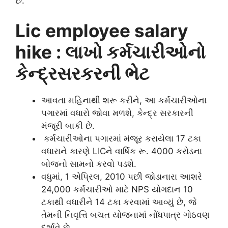
છે.
Lic employee salary
hike : લાખો કર્મચારીઓનો
કેન્દ્રસરકરની ભેટ
આવતા મહિનાથી શરૂ કરીને, આ કર્મચારીઓના
પગારમાં વધારો જોવા મળશે, કેન્દ્ર સરકારની
મંજૂરી બાકી છે.
કર્મચારીઓના પગારમાં મંજૂર કરાયેલા 17 ટકા
વધારાને કારણે LICને વાર્ષિક રૂ. 4000 કરોડના
બોજનો સામનો કરવો પડશે.
વધુમાં, 1 એપ્રિલ, 2010 પછી જોડાનારા આશરે
24,000 કર્મચારીઓ માટે NPS યોગદાન 10
ટકાથી વધારીને 14 ટકા કરવામાં આવ્યું છે, જે
તેમની નિવૃત્તિ બચત યોજનામાં નોંધપાત્ર ગોઠવણ
દર્શાવે છે.