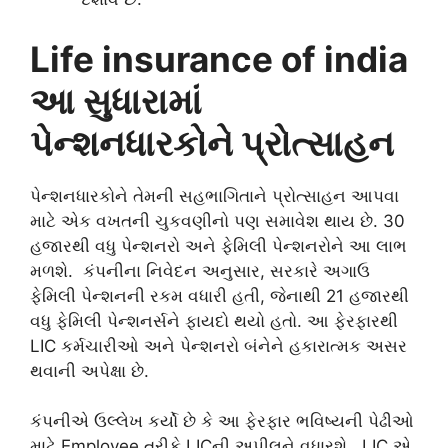
Life insurance of india
આ સુધારામાં
પેન્શનધારકોને પ્રોત્સાહન
પેન્શનધારકોને તેમની સહભાગિતાને પ્રોત્સાહન આપવા
માટે એક વખતની ચુકવણીનો પણ સમાવેશ થાય છે. 30
હજારથી વધુ પેન્શનરો અને ફેમિલી પેન્શનરોને આ લાભ
મળશે. કંપનીના નિવેદન અનુસાર, સરકારે અગાઉ
ફેમિલી પેન્શનની રકમ વધારી હતી, જેનાથી 21 હજારથી
વધુ ફેમિલી પેન્શનર્સને ફાયદો થયો હતો. આ ફેરફારથી
LIC કર્મચારીઓ અને પેન્શનરો બંનેને હકારાત્મક અસર
થવાની અપેક્ષા છે.
કંપનીએ ઉલ્લેખ કર્યો છે કે આ ફેરફાર ભવિષ્યની પેઢીઓ
માટે Employee તરીકે LICની અપીલને વધારશે. LIC એ