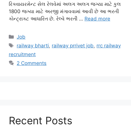
રિક્વાયરમેન્ટ સેલ રેલવેમાં અલગ અલગ જગ્યા માટે કુલ
1800 જગ્યા માટે અરજી મંગાવવામાં આવી છે આ ભરતી
કોન્ટ્રાક્ટ આધારિત છે. રેલ્વે ભરતી …
Read more
Categories
Job
Tags
railway bharti
,
railway prrivet job
,
rrc railway
recruitment
2 Comments
Recent Posts