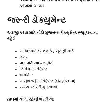
કરવામાં આવશે.
જરૂરી ડોક્યુમેન્ટ
અરજી કરવા માટે નીચે મુજબના ડોક્યુમેન્ટ રજૂ કરવાના
રહેશે
આધારકાર્ડ /પાનકાર્ડ / ચૂટણીં કાર્ડ
ડિગ્રી
પાસપોર્ટ સાઈઝ ફોટો
લિવિંગ સર્ટિફિકેટ
માર્કશીટ
અનુભવનું સર્ટિફિકેટ (જો હોય તો)
અન્ય જરૂરી પુરાવાઓ
હાલમાં ચાલી રહેલી ભરતીઓ