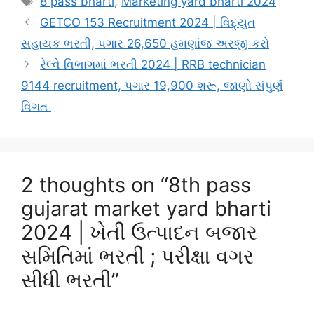
8 pass bharti
,
Marketing yard bharti 2024
GETCO 153 Recruitment 2024 | વિદ્યુત
સહાયક ભરતી, પગાર 26,650 હમણાંજ અરજી કરો
રેલ્વે વિભાગમાં ભરતી 2024 | RRB technician
9144 recruitment, પગાર 19,900 શરૂ, જાણો સંપુર્ણ
વિગત
2 thoughts on “8th pass
gujarat market yard bharti
2024 | ખેતી ઉત્પાદન બજાર
સમિતિમાં ભરતી ; પરીક્ષા વગર
સીધી ભરતી”