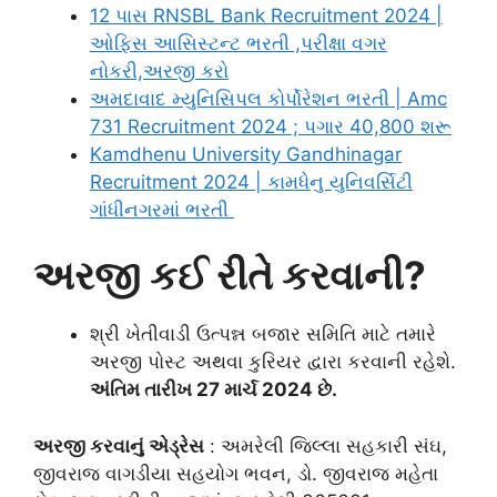
12 પાસ RNSBL Bank Recruitment 2024 |
ઓફિસ આસિસ્ટન્ટ ભરતી ,પરીક્ષા વગર
નોકરી,અરજી કરો
અમદાવાદ મ્યુનિસિપલ કોર્પોરેશન ભરતી | Amc
731 Recruitment 2024 ; પગાર 40,800 શરૂ
Kamdhenu University Gandhinagar
Recruitment 2024 | કામધેનુ યુનિવર્સિટી
ગાંધીનગરમાં ભરતી
અરજી કઈ રીતે કરવાની?
શ્રી ખેતીવાડી ઉત્પન્ન બજાર સમિતિ માટે તમારે
અરજી પોસ્ટ અથવા કુરિયર દ્વારા કરવાની રહેશે.
અંતિમ તારીખ 27 માર્ચ 2024 છે.
અરજી કરવાનું એડ્રેસ
: અમરેલી જિલ્લા સહકારી સંઘ,
જીવરાજ વાગડીયા સહયોગ ભવન, ડો. જીવરાજ મહેતા