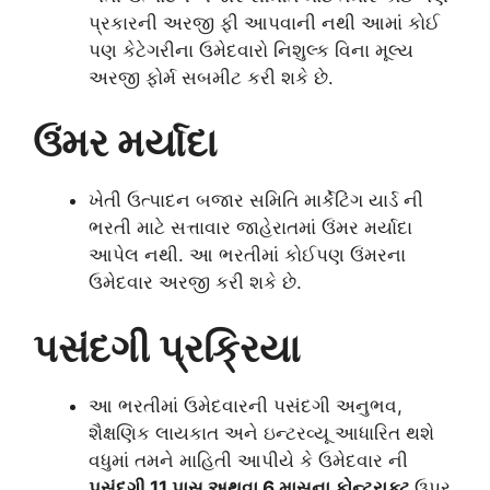
પ્રકારની અરજી ફી આપવાની નથી આમાં કોઈ
પણ કેટેગરીના ઉમેદવારો નિશુલ્ક વિના મૂલ્ય
અરજી ફોર્મ સબમીટ કરી શકે છે.
ઉંમર મર્યાદા
ખેતી ઉત્પાદન બજાર સમિતિ માર્કેટિંગ યાર્ડ ની
ભરતી માટે સત્તાવાર જાહેરાતમાં ઉંમર મર્યાદા
આપેલ નથી. આ ભરતીમાં કોઈપણ ઉંમરના
ઉમેદવાર અરજી કરી શકે છે.
પસંદગી પ્રક્રિયા
આ ભરતીમાં ઉમેદવારની પસંદગી અનુભવ,
શૈક્ષણિક લાયકાત અને ઇન્ટરવ્યૂ આધારિત થશે
વધુમાં તમને માહિતી આપીયે કે ઉમેદવાર ની
પસંદગી 11 પાસ અથવા 6 માસના કોન્ટ્રાક્ટ
ઉપર