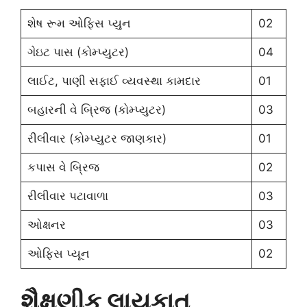
શેષ રૂમ ઓફિસ પ્યુન
02
ગેઇટ પાસ (કોમ્પ્યુટર)
04
લાઈટ, પાણી સફાઈ વ્યવસ્થા કામદાર
01
બહારની વે બ્રિજ (કોમ્પ્યુટર)
03
રીલીવાર (કોમ્પ્યુટર જાણકાર)
01
કપાસ વે બ્રિજ
02
રીલીવાર પટાવાળા
03
ઓક્ષનર
03
ઓફિસ પ્યૂન
02
શૈક્ષણીક લાયકાત