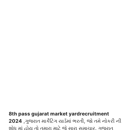
8th pass gujarat market yardrecruitment
2024
,ગુજરાત માર્કેટિંગ યાર્ડમાં ભરતી, જો તમે નોકરી ની
શોધ માં હોય તો તમારા માટે જે સારા સમાચાર. ગુજરાત