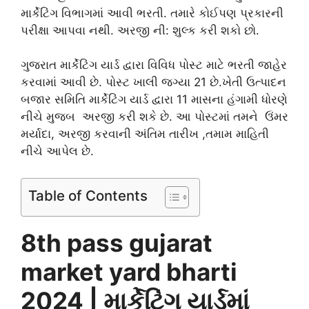
માર્કેટિંગ વિભાગમાં આવી ભરતી. તમારે કોઈપણ પ્રકારની
પરીક્ષા આપવા નથી. અરજી ની: શુલ્ક કરી શકો છો.
ગુજરાત માર્કેટિંગ યાર્ડ દ્વારા વિવિધ પોસ્ટ માટે ભરતી જાહેર
કરવામાં આવી છે. પોસ્ટ ખાલી જગ્યા 21 છે.ખેતી ઉત્પાદન
બજાર સમિતિ માર્કેટિંગ યાર્ડ દ્વારા 11 માસના હંગામી ધોરણે
નીચે મુજબ અરજી કરી શકે છે. આ પોસ્ટમાં તમને ઉંમર
મર્યાદા, અરજી કરવાની અંતિમ તારીખ ,તમામ માહિતી
નીચે આપેલ છે.
Table of Contents
8th pass gujarat
market yard bharti
2024 | માર્કેટિંગ યાર્ડમાં