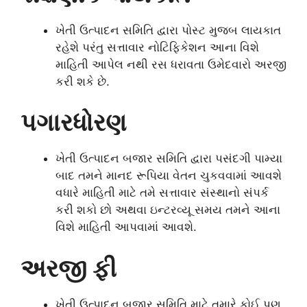
ખેતી ઉત્પાદન સમિતિ દ્વારા પોસ્ટ મુજબ લાયકાત
રહેશે પરંતુ સત્તાવાર નોટિફિકેશન આના વિશે
માહિતી આપેલ નથી રસ ધરાવતા ઉમેદવારો અરજી
કરી શકે છે.
પગારધોરણ
ખેતી ઉત્પાદન બજાર સમિતિ દ્વારા પસંદગી પામ્યા
બાદ તમને માનદ રૂપિયા વેતન ચુકવવામાં આવશે
વધારે માહિતી માટે તમે સત્તાવાર સંસ્થાનો સંપર્ક
કરી શકો છો અથવા ઇન્ટરવ્યૂ સમય તમને આના
વિશે માહિતી આપવામાં આવશે.
અરજી ફી
ખેતી ઉત્પાદન બજાર સમિતિ માટે તમારે કોઈ પણ