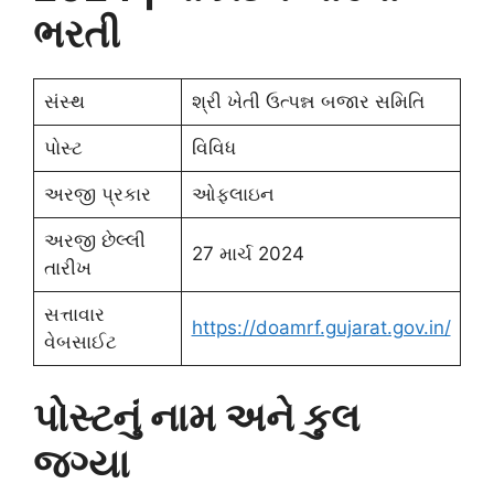
ભરતી
સંસ્થ
શ્રી ખેતી ઉત્પન્ન બજાર સમિતિ
પોસ્ટ
વિવિધ
અરજી પ્રકાર
ઓફલાઇન
અરજી છેલ્લી
27 માર્ચ 2024
તારીખ
સત્તાવાર
https://doamrf.gujarat.gov.in/
વેબસાઈટ
પોસ્ટનું નામ અને કુલ
જગ્યા