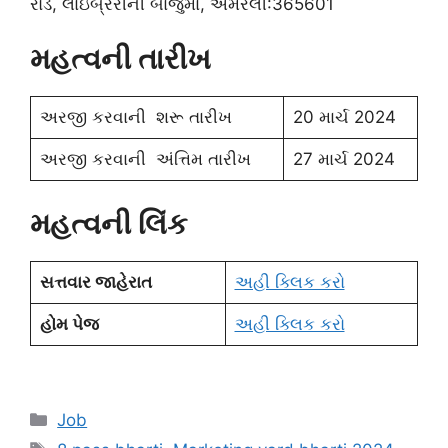
રોડ, લાઇબ્રરીની બાજુમાં, અમરેલી:365601
મહત્વની તારીખ
અરજી કરવાની શરૂ તારીખ
20 માર્ચ 2024
અરજી કરવાની અંત્તિમ તારીખ
27 માર્ચ 2024
મહત્વની લિંક
સત્તવાર જાહેરાત
અહી ક્લિક કરો
હોમ પેજ
અહી ક્લિક કરો
Categories
Job
Tags