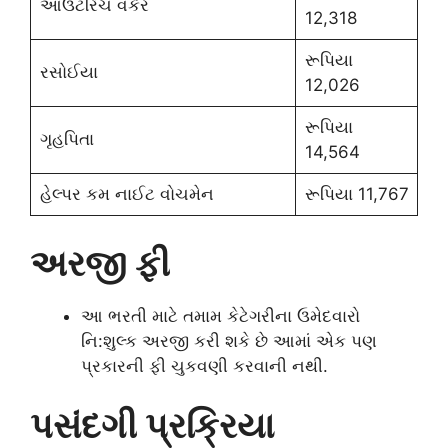
આઉટરિચ વર્કર
12,318
રૂપિયા
રસોઈયા
12,026
રૂપિયા
ગૃહપિતા
14,564
હેલ્પર કમ નાઈટ વોચમેન
રૂપિયા 11,767
અરજી ફી
આ ભરતી માટે તમામ કેટેગરીના ઉમેદવારો
નિ:શુલ્ક અરજી કરી શકે છે આમાં એક પણ
પ્રકારની ફી ચુકવણી કરવાની નથી.
પસંદગી પ્રક્રિયા