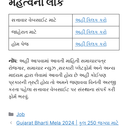
મહત્વની લીંક
સત્તાવાર વેબસાઈટ માટે
અહીં ક્લિક કરો
જાહેરાત માટે
અહીં ક્લિક કરો
હોમ પેજ
અહીં ક્લિક કરો
નોંધ
: અહીં આપવામાં આવતી માહિતી સમાચારપત્ર
રોજગાર, સમાચાર ન્યુઝ ,સરકારી પ્લેટફોર્મ અને અન્ય
માધ્યમ દ્વારા લેવામાં આવતી હોય છે અહીં કોઈપણ
પ્રકારની ત્રુટી હોય તો અમને જણાવવા વિનંતી અરજી
કરતા પહેલા સત્તાવાર વેબસાઈટ પર સંસ્થાના સંપર્ક કરી
ફોર્મ ભરવું.
Categories
Job
Gujarat Bharti Mela 2024 | કુલ 250 જગ્યા માટે