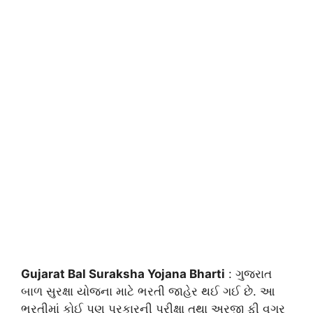
Gujarat Bal Suraksha Yojana Bharti
: ગુજરાત
બાળ સુરક્ષા યોજના માટે ભરતી જાહેર થઈ ગઈ છે. આ
ભરતીમાં કોઈ પણ પ્રકારની પરીક્ષા તથા અરજી ફી વગર