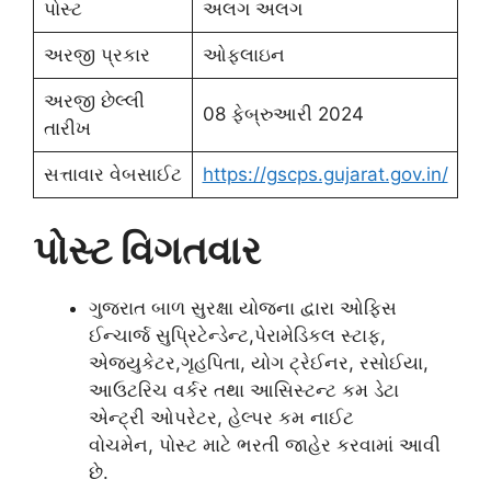
પોસ્ટ
અલગ અલગ
અરજી પ્રકાર
ઓફલાઇન
અરજી છેલ્લી
08 ફેબ્રુઆરી 2024
તારીખ
સત્તાવાર વેબસાઈટ
https://gscps.gujarat.gov.in/
પોસ્ટ વિગતવાર
ગુજરાત બાળ સુરક્ષા યોજના દ્વારા ઓફિસ
ઈન્ચાર્જ સુપ્રિટેન્ડેન્ટ,પેરામેડિકલ સ્ટાફ,
એજ્યુકેટર,ગૃહપિતા, યોગ ટ્રેઈનર, રસોઈયા,
આઉટરિચ વર્કર તથા આસિસ્ટન્ટ કમ ડેટા
એન્ટ્રી ઓપરેટર, હેલ્પર કમ નાઈટ
વોચમેન, પોસ્ટ માટે ભરતી જાહેર કરવામાં આવી
છે.