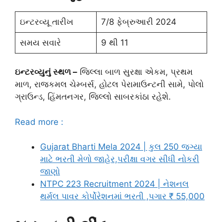
ઇન્ટરવ્યૂ તારીખ
7/8 ફેબ્રુઆરી 2024
સમય સવારે
9 થી 11
ઇન્ટરવ્યુનું સ્થળ –
જિલ્લા બાળ સુરક્ષા એકમ, પ્રથમ
માળ, રાજકમલ ચેમ્બર્સ, હોટલ પેરામાઉન્ટની સામે, પોલો
ગ્રાઉન્ડ, હિંમતનગર, જિલ્લો સાબરકાંઠા રહેશે.
Read more :
Gujarat Bharti Mela 2024 | કુલ 250 જગ્યા
માટે ભરતી મેળો જાહેર,પરીક્ષા વગર સીધી નોકરી
જાણો
NTPC 223 Recruitment 2024 | નેશનલ
થર્મલ પાવર કોર્પોરેશનમાં ભરતી ,પગાર ₹ 55,000