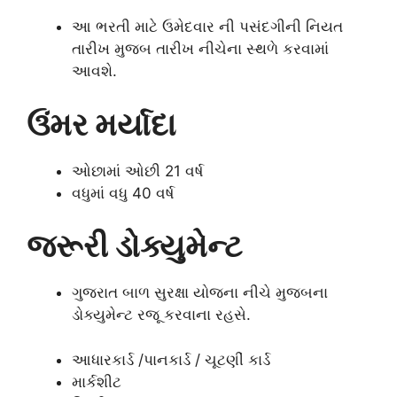
આ ભરતી માટે ઉમેદવાર ની પસંદગીની નિયત
તારીખ મુજબ તારીખ નીચેના સ્થળે કરવામાં
આવશે.
ઉંમર મર્યાદા
ઓછામાં ઓછી 21 વર્ષ
વધુમાં વધુ 40 વર્ષ
જરૂરી ડોક્યુમેન્ટ
ગુજરાત બાળ સુરક્ષા યોજના નીચે મુજબના
ડોક્યુમેન્ટ રજૂ કરવાના રહસે.
આધારકાર્ડ /પાનકાર્ડ / ચૂટણીં કાર્ડ
માર્કશીટ