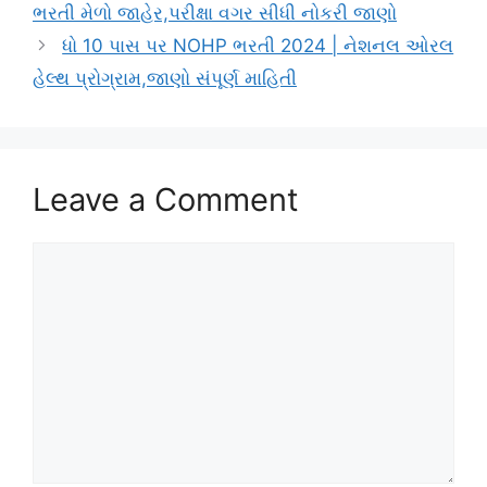
ભરતી મેળો જાહેર,પરીક્ષા વગર સીધી નોકરી જાણો
ધો 10 પાસ પર NOHP ભરતી 2024 | નેશનલ ઓરલ
હેલ્થ પ્રોગ્રામ,જાણો સંપૂર્ણ માહિતી
Leave a Comment
Comment