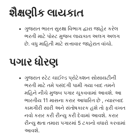
શૈક્ષણીક લાયકાત
ગુજરાત ભારત સુરક્ષા વિભાગ દ્વારા જાહેર કરેલ
ભરતી માટે પોસ્ટ મુજબ લાયકાત અલગ અલગ
છે. વધુ માહિતી માટે સત્તાવાર જાહેરાત વાંચો.
પગાર ધોરણ
ગુજરાત સ્ટેટ ચાઈલ્ડ પ્રોટેક્શન સોસાયટીની
ભરતી માટે તમે પસંદગી પામી ગયા બાદ તમને
મહિને નીચે મુજબ પગાર ચૂકવવામાં આવશે. આ
ભારતીય 11 માસના કરાર આધારિત છે , ત્યારબાદ
કામગીરી સારી અને સંતોષકારક હશે તો ફરી વખત
નવો કરાર કરી રીન્યુ કરી દેવામાં આવશે. કરાર
રીન્યુ થતા તમારા પગારમાં 5 ટકાનો વધારો કરવામાં
આવશે.