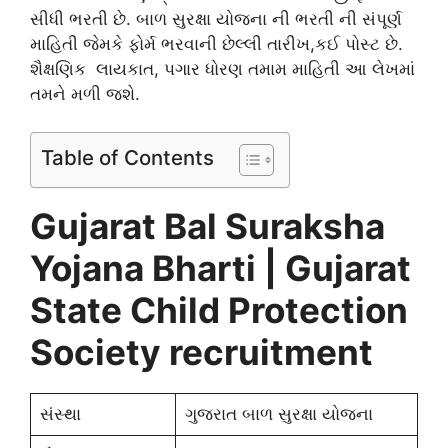
સીધી ભરતી છે. બાળ સુરક્ષા યોજના ની ભરતી ની સંપૂર્ણ
માહિતી જેમકે ફોર્મ ભરવાની છેલ્લી તારીખ,કઈ પોસ્ટ છે.
શૈક્ષણિક લાયકાત, પગાર ધોરણ તમામ માહિતી આ લેખમાં
તમને મળી જશે.
Table of Contents
Gujarat Bal Suraksha
Yojana Bharti | Gujarat
State Child Protection
Society recruitment
સંસ્થા
ગુજરાત બાળ સુરક્ષા યોજના