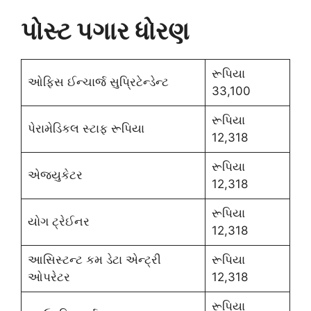
પોસ્ટ પગાર ધોરણ
રૂપિયા
ઓફિસ ઈન્ચાર્જ સુપ્રિટેન્ડેન્ટ
33,100
રૂપિયા
પેરામેડિકલ સ્ટાફ રૂપિયા
12,318
રૂપિયા
એજ્યુકેટર
12,318
રૂપિયા
યોગ ટ્રેઈનર
12,318
આસિસ્ટન્ટ કમ ડેટા એન્ટ્રી
રૂપિયા
ઓપરેટર
12,318
રૂપિયા