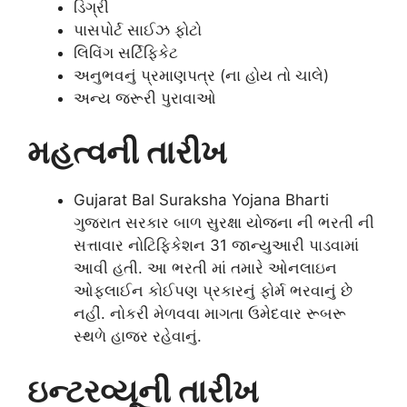
ડિગ્રી
પાસપોર્ટ સાઈઝ ફોટો
લિવિંગ સર્ટિફિકેટ
અનુભવનું પ્રમાણપત્ર (ના હોય તો ચાલે)
અન્ય જરૂરી પુરાવાઓ
મહત્વની તારીખ
Gujarat Bal Suraksha Yojana Bharti
ગુજરાત સરકાર બાળ સુરક્ષા યોજના ની ભરતી ની
સત્તાવાર નોટિફિકેશન 31 જાન્યુઆરી પાડવામાં
આવી હતી. આ ભરતી માં તમારે ઓનલાઇન
ઓફલાઈન કોઈપણ પ્રકારનું ફોર્મ ભરવાનું છે
નહીં. નોકરી મેળવવા માગતા ઉમેદવાર રૂબરૂ
સ્થળે હાજર રહેવાનું.
ઇન્ટરવ્યૂની તારીખ