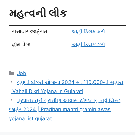
મહત્વની લીંક
સત્તાવાર જાહેરાત
અહીં ક્લિક કરો
હોમ પેજ
અહીં ક્લિક કરો
Categories
Job
વ્હાલી દીકરી યોજના 2024 રૂ. 110,000ની સહાય
| Vahali Dikri Yojana in Gujarati
પ્રધાનમંત્રી ગ્રામીણ આવાસ યોજનાનું નવું લિસ્ટ
જાહેર 2024 | Pradhan mantri gramin awas
yojana list gujarat