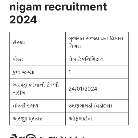
nigam recruitment
2024
ગુજરાત રાજ્ય વન વિકાસ
સંસ્થા
નિગમ
પોસ્ટ
લેબ ટેકનિશિયન
કુલ જગ્યા
1
અરજી કરવાની છેલ્લી
24/01/2024
તારીખ
નોકરી સ્થળ
રમણગામડી (વડોદરા)
અરજી પ્રકાર
ઓફલાઈન