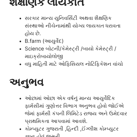
શૈક્ષણિક લાયકાત
સરકાર માન્ય યુનિવર્સિટી અથવા શૈક્ષણિક
સંસ્થાઓ નીચેનામાંથી યોગ્ય લાયકાત ધરાવતા
હોય છે.
B.farm (આયુર્વેદ)
Science બોટની/કેમેસ્ટ્રી /બાયો કેમેસ્ટ્રી /
માઇક્રોબાયોલોજી
વધુ માહિતી માટે ઓફિસિયલ નોટિફિકેશન વાંચો
અનુભવ
ઓછામાં ઓછા એક વર્ષનું માન્ય આયુર્વેદિક
ફાર્મસીમાં ગુણોત્તર વિભાગ અનુભવ હોવો જોઈએ
જેમાં ફાર્મસી કંપની લિમિટેડ રાજ્ય અને ઉમેદવાર
પ્રાથમિકતા આપવામાં આવશે.
કોમ્પ્યુટર ગુજરાતી ,હિન્દી ,ઈંગ્લીશ કોમ્પ્યુટર
જ્ઞાન હોવું જરૂરી