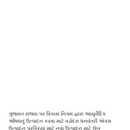
ગુજરાત રાજ્ય પર વિકાસ નિગમ દ્વારા આયુર્વેદિક
ઔષધનું ઉત્પાદન કરવા માટે વડોદરા ધનવંતરી એકમ
ઉત્પાદન પ્રક્રિયા માટે નવા ઉત્પાદન માટે લેબ