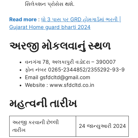
સિલેક્શન પ્રોસેસ થશે.
Read more
:
ધો 3 પાસ પર GRD હોમગાર્ડમાં ભરતી |
Gujarat Home guard bharti 2024
અરજી મોકલવાનું સ્થળ
વનગંગા 78, અલકાપુરી વડોદરા – 390007
ફોન નંબર 0265-2344852/2355292-93-9
Email gsfdcltd@gmail.com
Website : www.sfdcltd.co.in
મહત્વની તારીખ
અરજી કરવાની છેલ્લી
24 જાન્યુઆરી 2024
તારીખ