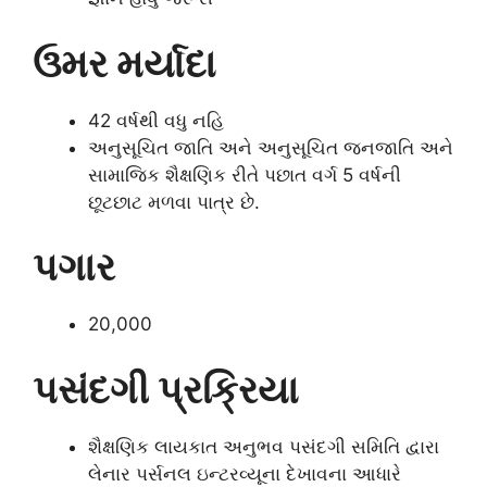
ઉમર મર્યાદા
42 વર્ષથી વધુ નહિ
અનુસૂચિત જાતિ અને અનુસૂચિત જનજાતિ અને
સામાજિક શૈક્ષણિક રીતે પછાત વર્ગ 5 વર્ષની
છૂટછાટ મળવા પાત્ર છે.
પગાર
20,000
પસંદગી પ્રક્રિયા
શૈક્ષણિક લાયકાત અનુભવ પસંદગી સમિતિ દ્વારા
લેનાર પર્સનલ ઇન્ટરવ્યૂના દેખાવના આધારે