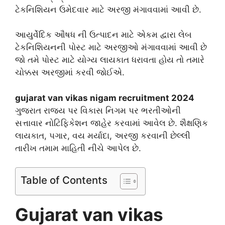
ટેકનિશિયન ઉમેદવાર માટે અરજી મંગાવવામાં આવી છે.
આયુર્વેદિક ઔષધ ની ઉત્પાદન માટે એકમ દ્વારા લેબ
ટેકનિશિયનની પોસ્ટ માટે અરજીઓ મંગાવવામાં આવી છે
જો તમે પોસ્ટ માટે યોગ્ય લાયકાત ધરાવતા હોય તો તમારે
ચોક્કસ અરજીમાં કરવી જોઈએ.
gujarat van vikas nigam recruitment 2024
ગુજરાત રાજ્ય પર વિકાસ નિગમ પર ભરતીઓની
સત્તાવાર નોટિફિકેશન જાહેર કરવામાં આવેલ છે. શૈક્ષણિક
લાયકાત, પગાર, વય મર્યાદા, અરજી કરવાની છેલ્લી
તારીખ તમામ માહિતી નીચે આપેલ છે.
Table of Contents
Gujarat van vikas