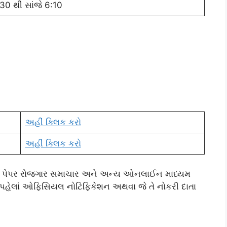
 30 થી સાંજે 6:10
અહીં ક્લિક કરો
અહીં ક્લિક કરો
યુઝ પેપર રોજગાર સમાચાર અને અન્ય ઓનલાઈન માધ્યમ
તાં પહેલાં ઓફિસિયલ નોટિફિકેશન અથવા જે તે નોકરી દાતા