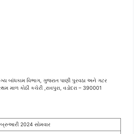
ગ્ય બાંધકામ વિભાગ, ગુજરાત પાણી પુરવઠા અને ગટર
ંગ,પ્રથમ માળ કોઠી કચેરી ,રાવપુરા, વડોદરા – 390001
ેબ્રુઆરી 2024 સોમવાર