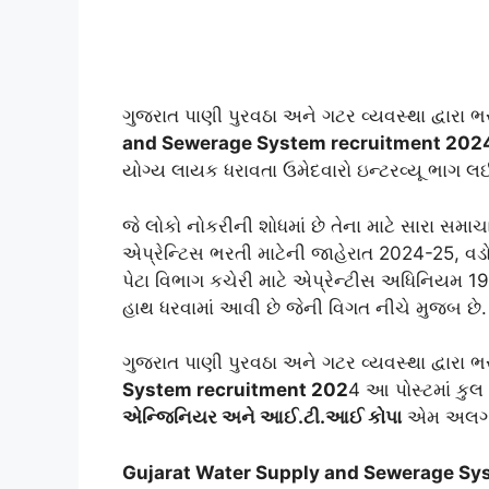
ગુજરાત પાણી પુરવઠા અને ગટર વ્યવસ્થા દ્વારા 
and Sewerage System recruitment 202
યોગ્ય લાયક ધરાવતા ઉમેદવારો ઇન્ટરવ્યૂ ભાગ લઈ
જે લોકો નોકરીની શોધમાં છે તેના માટે સારા સમાચા
એપ્રેન્ટિસ ભરતી માટેની જાહેરાત 2024-25, વડ
પેટા વિભાગ કચેરી માટે એપ્રેન્ટીસ અધિનિયમ 1
હાથ ધરવામાં આવી છે જેની વિગત નીચે મુજબ છે.
ગુજરાત પાણી પુરવઠા અને ગટર વ્યવસ્થા દ્વારા ભ
System recruitment 202
4 આ પોસ્ટમાં કુલ
એન્જિનિયર અને આઈ.ટી.આઈ કોપા
એમ અલગ 
Gujarat Water Supply and Sewerage Sy