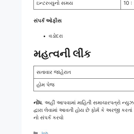
ઇન્ટરવ્યુનો સમય
10 :
સંપર્ક ઓફીસ
વડોદરા
મહત્વની લીંક
સતાવાર જાહેરાત
હોમ પેજ
નોંધ
. અહીં આપવામાં માહિતી સમાચારપત્રો ન્
દ્વારા લેવામાં આવતી હોય છે ફોર્મ કે અરજી કર
નો સંપર્ક કરવો
Categories
Job