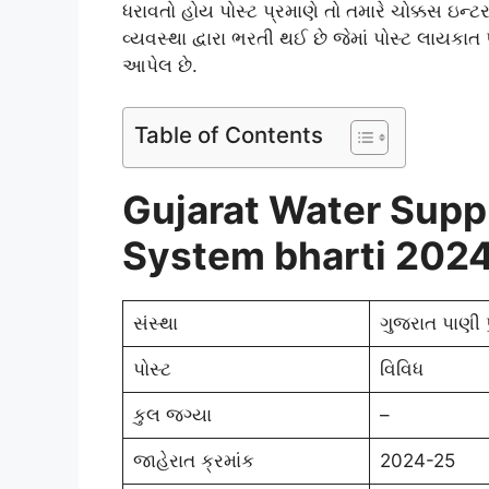
ધરાવતો હોય પોસ્ટ પ્રમાણે તો તમારે ચોક્કસ ઇન
વ્યવસ્થા દ્વારા ભરતી થઈ છે જેમાં પોસ્ટ લાયકા
આપેલ છે.
Table of Contents
Gujarat Water Supp
System bharti 202
સંસ્થા
ગુજરાત પાણી 
પોસ્ટ
વિવિધ
કુલ જગ્યા
–
જાહેરાત ક્રમાંક
2024-25