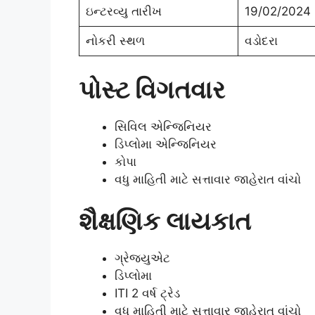
ઇન્ટરવ્યુ તારીખ
19/02/2024
નોકરી સ્થળ
વડોદરા
પોસ્ટ વિગતવાર
સિવિલ એન્જિનિયર
ડિપ્લોમા એન્જિનિયર
કોપા
વધુ માહિતી માટે સત્તાવાર જાહેરાત વાંચો
શૈક્ષણિક લાયકાત
ગ્રેજ્યુએટ
ડિપ્લોમા
ITI 2 વર્ષ ટ્રેડ
વધુ માહિતી માટે સત્તાવાર જાહેરાત વાંચો