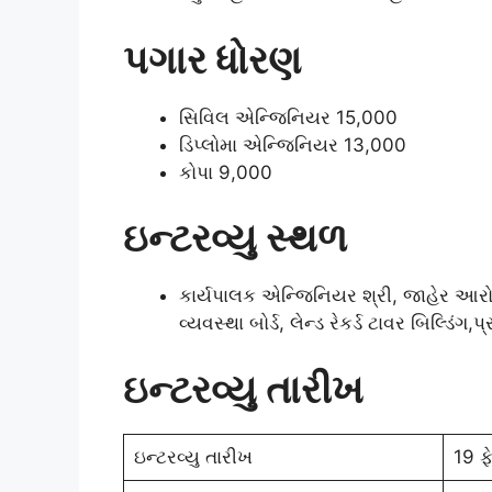
પગાર ધોરણ
સિવિલ એન્જિનિયર 15,000
ડિપ્લોમા એન્જિનિયર 13,000
કોપા 9,000
ઇન્ટરવ્યુ સ્થળ
કાર્યપાલક એન્જિનિયર શ્રી, જાહેર આરો
વ્યવસ્થા બોર્ડ, લેન્ડ રેકર્ડ ટાવર બિલ્ડિ
ઇન્ટરવ્યુ તારીખ
ઇન્ટરવ્યુ તારીખ
19 ફ