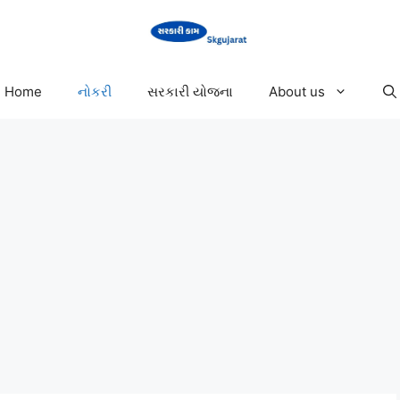
Home
નોકરી
સરકારી યોજના
About us