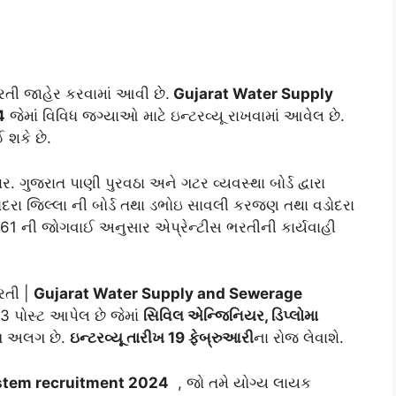
ભરતી જાહેર કરવામાં આવી છે.
Gujarat Water Supply
4
જેમાં વિવિધ જગ્યાઓ માટે ઇન્ટરવ્યૂ રાખવામાં આવેલ છે.
 શકે છે.
ર. ગુજરાત પાણી પુરવઠા અને ગટર વ્યવસ્થા બોર્ડ દ્વારા
ોદરા જિલ્લા ની બોર્ડ તથા ડભોઇ સાવલી કરજણ તથા વડોદરા
961 ની જોગવાઈ અનુસાર એપ્રેન્ટીસ ભરતીની કાર્યવાહી
રતી |
Gujarat Water Supply and Sewerage
 3 પોસ્ટ આપેલ છે જેમાં
સિવિલ એન્જિનિયર, ડિપ્લોમા
અલગ છે.
ઇન્ટરવ્યૂ તારીખ 19 ફેબ્રુઆરી
ના રોજ લેવાશે.
stem recruitment 2024
, જો તમે યોગ્ય લાયક