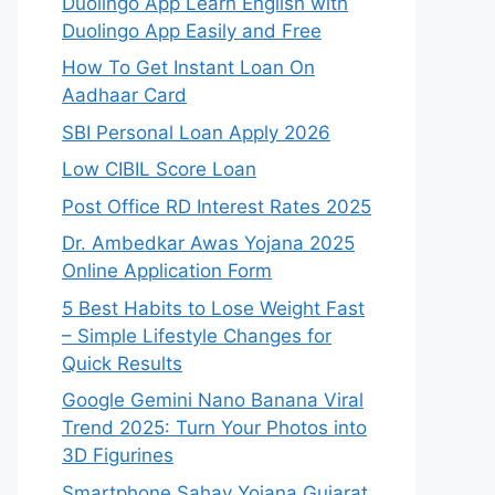
Duolingo App Learn English with
Duolingo App Easily and Free
How To Get Instant Loan On
Aadhaar Card
SBI Personal Loan Apply 2026
Low CIBIL Score Loan
Post Office RD Interest Rates 2025
Dr. Ambedkar Awas Yojana 2025
Online Application Form
5 Best Habits to Lose Weight Fast
– Simple Lifestyle Changes for
Quick Results
Google Gemini Nano Banana Viral
Trend 2025: Turn Your Photos into
3D Figurines
Smartphone Sahay Yojana Gujarat