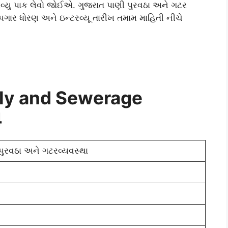
્ટરવ્યુ પાક લેવો જોઈએ. ગુજરાત પાણી પુરવઠા અને ગટર
ત પગાર ધોરણ અને ઇન્ટરવ્યૂ તારીખ તમામ માહિતી નીચે
ly and Sewerage
4
પુરવઠા અને ગટરવ્યવસ્થા