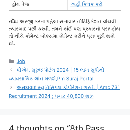
હોમ પેજ
અહીં ક્લિક કરો
નોંધ:
અરજી કરતા પહેલા સત્તાવાર નોટિફિકેશન વાંચવી
ત્યારબાદ પછી કરવી. તમને કાંઈ પણ પ્રકારનો પ્રશ્ન હોય
તો નીચે કોમેન્ટ બોક્સમાં કોમેન્ટ કરીને પ્રશ્ન પૂછી શકો
છો.
Categories
Job
પીએમ સૂરજ પોર્ટલ 2024 | 15 લાખ સુધીની
વ્યાવસાયિક લોન મળશે,Pm Suraj Portal
અમદાવાદ મ્યુનિસિપલ કોર્પોરેશન ભરતી | Amc 731
Recruitment 2024 ; પગાર 40,800 શરૂ
4 thoughts on “8th Pass