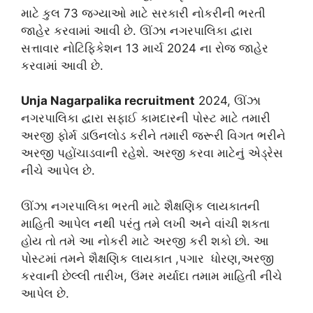
માટે કુલ 73 જગ્યાઓ માટે સરકારી નોકરીની ભરતી
જાહેર કરવામાં આવી છે. ઊંઝા નગરપાલિકા દ્વારા
સત્તાવાર નોટિફિકેશન 13 માર્ચ 2024 ના રોજ જાહેર
કરવામાં આવી છે.
Unja Nagarpalika recruitment
2024, ઊંઝા
નગરપાલિકા દ્વારા સફાઈ કામદારની પોસ્ટ માટે તમારી
અરજી ફોર્મ ડાઉનલોડ કરીને તમારી જરૂરી વિગત ભરીને
અરજી પહોંચાડવાની રહેશે. અરજી કરવા માટેનું એડ્રેસ
નીચે આપેલ છે.
ઊંઝા નગરપાલિકા ભરતી માટે શૈક્ષણિક લાયકાતની
માહિતી આપેલ નથી પરંતુ તમે લખી અને વાંચી શકતા
હોય તો તમે આ નોકરી માટે અરજી કરી શકો છો. આ
પોસ્ટમાં તમને શૈક્ષણિક લાયકાત ,પગાર ધોરણ,અરજી
કરવાની છેલ્લી તારીખ, ઉંમર મર્યાદા તમામ માહિતી નીચે
આપેલ છે.