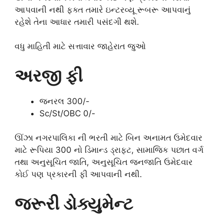
આપવાની નથી ફક્ત તમારે ઇન્ટરવ્યૂ રૂબરૂ આપવાનું
રહેશે તેના આધાર તમારી પસંદગી થશે.
વધુ માહિતી માટે સત્તાવાર જાહેરાત જુઓ
અરજી ફી
જનરલ 300/-
Sc/St/OBC 0/-
ઊંઝા નગરપાલિકા ની ભરતી માટે બિન અનામત ઉમેદવાર
માટે રૂપિયા 300 નો ડિમાન્ડ ડ્રાફ્ટ, સામાજિક પછાત વર્ગ
તથા અનુસૂચિત જાતિ, અનુસૂચિત જનજાતિ ઉમેદવાર
કોઈ પણ પ્રકારની ફી આપવાની નથી.
જરૂરી ડોક્યુમેન્ટ