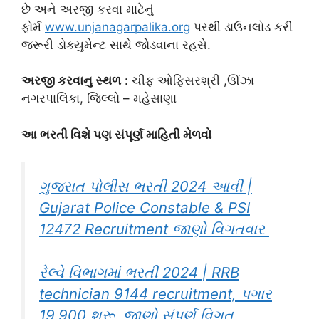
છે અને અરજી કરવા માટેનું
ફોર્મ
www.unjanagarpalika.org
પરથી ડાઉનલોડ કરી
જરૂરી ડોક્યુમેન્ટ સાથે જોડવાના રહસે.
અરજી કરવાનુ સ્થળ
: ચીફ ઓફિસરશ્રી ,ઊંઝા
નગરપાલિકા, જિલ્લો – મહેસાણા
આ ભરતી વિશે પણ સંપૂર્ણ માહિતી મેળવો
ગુજરાત પોલીસ ભરતી 2024 આવી |
Gujarat Police Constable & PSI
12472 Recruitment જાણો વિગતવાર
રેલ્વે વિભાગમાં ભરતી 2024 | RRB
technician 9144 recruitment, પગાર
19,900 શરૂ, જાણો સંપુર્ણ વિગત