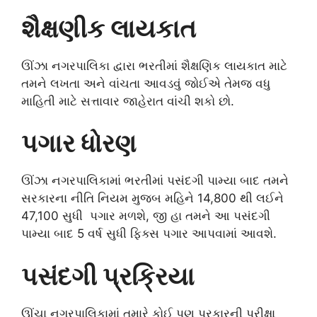
શૈક્ષણીક લાયકાત
ઊંઝા નગરપાલિકા દ્વારા ભરતીમાં શૈક્ષણિક લાયકાત માટે
તમને લખતા અને વાંચતા આવડવું જોઈએ તેમજ વધુ
માહિતી માટે સત્તાવાર જાહેરાત વાંચી શકો છો.
પગાર ધોરણ
ઊંઝા નગરપાલિકામાં ભરતીમાં પસંદગી પામ્યા બાદ તમને
સરકારના નીતિ નિયમ મુજબ મહિને 14,800 થી લઈને
47,100 સુધી પગાર મળશે, જી હા તમને આ પસંદગી
પામ્યા બાદ 5 વર્ષ સુધી ફિક્સ પગાર આપવામાં આવશે.
પસંદગી પ્રક્રિયા
ઊંચા નગરપાલિકામાં તમારે કોઈ પણ પ્રકારની પરીક્ષા