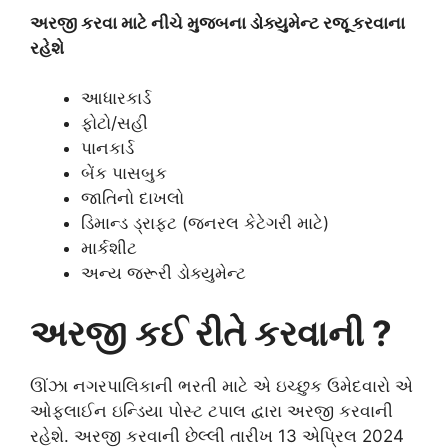
અરજી કરવા માટે નીચે મુજબના ડોક્યુમેન્ટ રજૂ કરવાના
રહેશે
આધારકાર્ડ
ફોટો/સહી
પાનકાર્ડ
બેંક પાસબુક
જાતિનો દાખલો
ડિમાન્ડ ડ્રાફ્ટ (જનરલ કેટેગરી માટે)
માર્કશીટ
અન્ય જરૂરી ડોક્યુમેન્ટ
અરજી કઈ રીતે કરવાની ?
ઊંઝા નગરપાલિકાની ભરતી માટે એ ઇચ્છુક ઉમેદવારો એ
ઓફલાઈન ઇન્ડિયા પોસ્ટ ટપાલ દ્વારા અરજી કરવાની
રહેશે. અરજી કરવાની છેલ્લી તારીખ 13 એપ્રિલ 2024