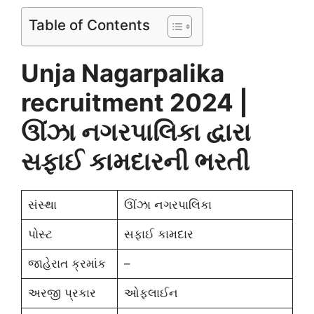
Table of Contents
Unja Nagarpalika
recruitment 2024 |
ઊંઝા નગરપાલિકા દ્વારા
સફાઈ કામદારની ભરતી
સંસ્થા
ઊંઝા નગરપાલિકા
પોસ્ટ
સફાઈ કામદાર
જાહેરાત ક્રમાંક
–
અરજી પ્રકાર
ઓફલાઈન