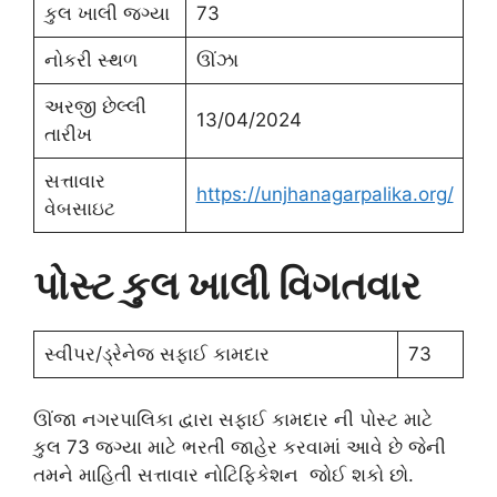
કુલ ખાલી જગ્યા
73
નોકરી સ્થળ
ઊંઝા
અરજી છેલ્લી
13/04/2024
તારીખ
સત્તાવાર
https://unjhanagarpalika.org/
વેબસાઇટ
પોસ્ટ કુલ ખાલી વિગતવાર
સ્વીપર/ડ્રેનેજ સફાઈ કામદાર
73
ઊંજા નગરપાલિકા દ્વારા સફાઈ કામદાર ની પોસ્ટ માટે
કુલ 73 જગ્યા માટે ભરતી જાહેર કરવામાં આવે છે જેની
તમને માહિતી સત્તાવાર નોટિફિકેશન જોઈ શકો છો.