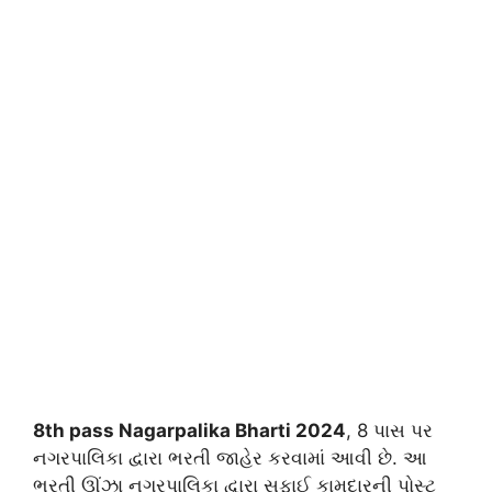
8th pass Nagarpalika Bharti 2024
, 8 પાસ પર
નગરપાલિકા દ્વારા ભરતી જાહેર કરવામાં આવી છે. આ
ભરતી ઊંઝા નગરપાલિકા દ્વારા સફાઈ કામદારની પોસ્ટ