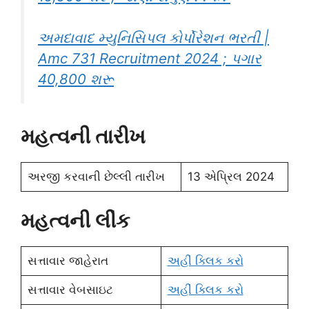
અમદાવાદ મ્યુનિસિપલ કોર્પોરેશન ભરતી |
Amc 731 Recruitment 2024 ; પગાર
40,800 શરૂ
મહત્વની તારીખ
અરજી કરવાની છેલ્લી તારીખ
13 એપ્રિલ 2024
મહત્વની લીંક
સત્તાવાર જાહેરાત
અહીં ક્લિક કરો
સત્તાવાર વેબસાઇટ
અહીં ક્લિક કરો