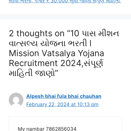
સીધી ભરતી, પગાર ₹ 30,000,સુધી જાણો સંપુર્ણ માહિતી
2 thoughts on “10 પાસ મીશન
વાત્સલ્ય યોજના ભરતી l
Mission Vatsalya Yojana
Recruitment 2024,સંપૂર્ણ
માહિતી જાણો”
Alpesh bhai fula bhai chauhan
February 22, 2024 at 10:13 pm
My nambar 7862856034