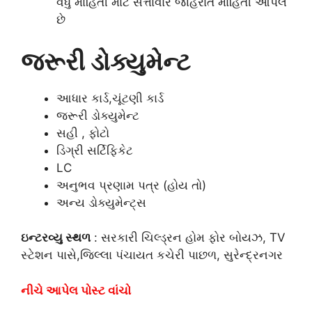
વધુ માહિતી માટે સત્તાવાર જાહેરાત માહિતી આપેલ
છે
જરૂરી ડોક્યુમેન્ટ
આધાર કાર્ડ,ચૂંટણી કાર્ડ
જરૂરી ડોક્યુમેન્ટ
સહી , ફોટો
ડિગ્રી સર્ટિફિકેટ
LC
અનુભવ પ્રણામ પત્ર (હોય તો)
અન્ય ડોક્યુમેન્ટ્સ
ઇન્ટરવ્યુ સ્થળ
: સરકારી ચિલ્ડ્રન હોમ ફોર બોયઝ, TV
સ્ટેશન પાસે,જિલ્લા પંચાયત કચેરી પાછળ, સુરેન્દ્રનગર
નીચે આપેલ પોસ્ટ વાંચો