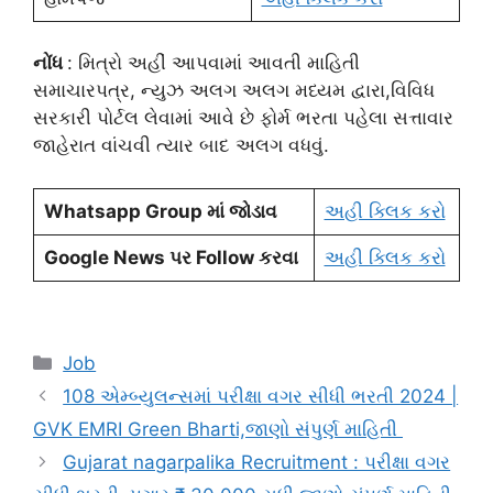
નોંધ
: મિત્રો અહીં આપવામાં આવતી માહિતી
સમાચારપત્ર, ન્યુઝ અલગ અલગ મધ્યમ દ્વારા,વિવિધ
સરકારી પોર્ટલ લેવામાં આવે છે ફોર્મ ભરતા પહેલા સત્તાવાર
જાહેરાત વાંચવી ત્યાર બાદ અલગ વધવું.
Whatsapp Group માં જોડાવ
અહી ક્લિક કરો
Google News પર Follow કરવા
અહી ક્લિક કરો
Categories
Job
108 એમ્બ્યુલન્સમાં પરીક્ષા વગર સીધી ભરતી 2024 |
GVK EMRI Green Bharti,જાણો સંપુર્ણ માહિતી
Gujarat nagarpalika Recruitment : પરીક્ષા વગર