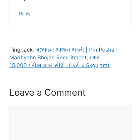
Reply
Pingback:
મધ્યાહ્ન ભોજન ભરતી | Pm Poshan
Madhyahn Bhojan Recruitment,પગાર
15,000,પરીક્ષા વગર સીધી નોકરી » Skgujarat
Leave a Comment
Comment