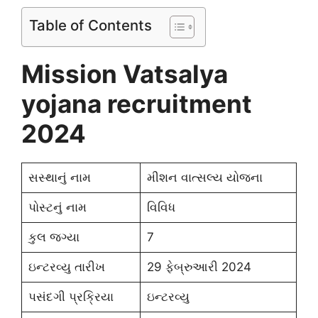
Table of Contents
Mission Vatsalya
yojana recruitment
2024
સસ્થાનું નામ
મીશન વાત્સલ્ય યોજના
પોસ્ટનું નામ
વિવિધ
કુલ જગ્યા
7
ઇન્ટરવ્યુ તારીખ
29 ફેબ્રુઆરી 2024
પસંદગી પ્રક્રિયા
ઇન્ટરવ્યુ