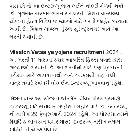
પાસ છો તો આ ઇન્ટરવ્યૂ ભાગ લઈને નોકરી મેળવી શકો
છો. ગુજરાત સરકાર ભારત સરકારની મિશન વાત્સલ્ય
યોજના હેઠળ વિવિધ જગ્યાઓ માટે ભરતી જાહેર કરવામાં
આવી છે. મિશન યોજના હેઠળ સુરેન્દ્રનગર ખાતે આ
ભરતી થવાની છે.
Mission Vatsalya yojana recruitment
2024 ,
આ ભરતી 11 માસના કરાર આધારિત ફિક્સ પગાર દ્વારા
જગ્યાઓ ભરવાની છે. આ ભરતીમાં કોઈ પણ પ્રકારની
પરીક્ષા તમારે આપવા નથી અને અરજીથી પણ નથી.
માત્ર તમારે સ્વખર્ચે વોક ઈન ઇન્ટરવ્યૂ આપવાનું રહેશે.
મિશન વાત્સલ્ય યોજના અંતર્ગત વિવિધ પોસ્ટ પ્રમાણે
ઇન્ટરવ્યૂ માટે સત્તાવાર જાહેરાત બહાર પાડી છે. ઇન્ટરવ્યૂ
ની તારીખ 29 ફેબ્રુઆરી 2024 રહેશે. આ પોસ્ટમાં તમને
શૈક્ષણિક લાયકાત પગાર ધોરણ ઇન્ટરવ્યૂ તારીખ તમામ
માહિતી નીચે આપેલ છે.