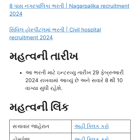
8 પાસ નગરપાલિકા ભરતી | Nagarpalika recruitment
2024
સિવિલ હોસ્પીટલમાં ભરતી | Civil hospital
recruitment 2024
મહત્વની તારીખ
આ ભરતી માટે ઇન્ટરવ્યુ તારીખ 29 ફેબ્રુઆરી
2024 રાખવામાં આવ્યું છે અને સવારે 8 થી 10
વાગ્યા સુધી રહેશે.
મહત્વની લિંક
સત્તાવાર જાહેરાત
અહી ક્લિક કરો
હોમપેજ
અહી ક્લિક કરો