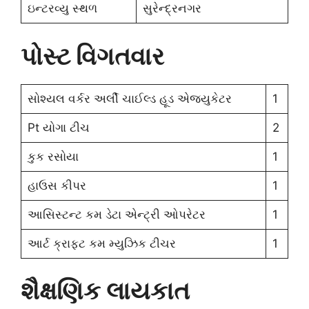
ઇન્ટરવ્યુ સ્થળ
સુરેન્દ્રનગર
પોસ્ટ વિગતવાર
સોશ્યલ વર્કર અર્લી ચાઈલ્ડ હૂડ એજ્યુકેટર
1
Pt યોગા ટીચ
2
કુક રસોયા
1
હાઉસ કીપર
1
આસિસ્ટન્ટ કમ ડેટા એન્ટ્રી ઓપરેટર
1
આર્ટ ક્રાફટ કમ મ્યુઝિક ટીચર
1
શૈક્ષણિક લાયકાત